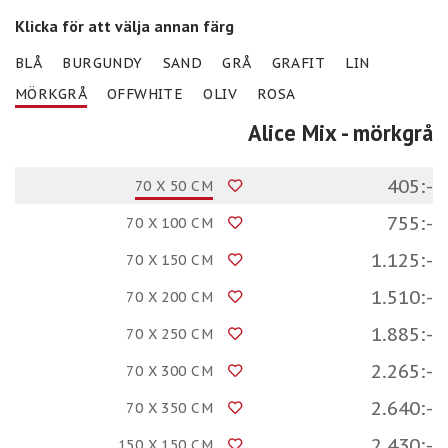
Klicka för att välja annan färg
BLÅ
BURGUNDY
SAND
GRÅ
GRAFIT
LIN
MÖRKGRÅ
OFFWHITE
OLIV
ROSA
Alice Mix
- mörkgrå
405:-
70 X 50 CM
755:-
70 X 100 CM
1.125:-
70 X 150 CM
1.510:-
70 X 200 CM
1.885:-
70 X 250 CM
2.265:-
70 X 300 CM
2.640:-
70 X 350 CM
2.430:-
150 X 150 CM