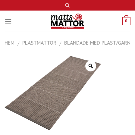
Skip
to
content
0
HEM
PLASTMATTOR
BLANDADE MED PLAST/GARN
/
/