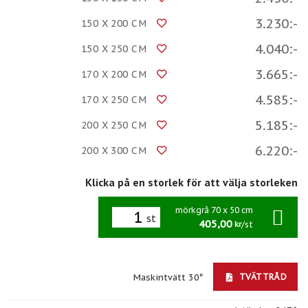
3.230:-
150 X 200 CM
4.040:-
150 X 250 CM
3.665:-
170 X 200 CM
4.585:-
170 X 250 CM
5.185:-
200 X 250 CM
6.220:-
200 X 300 CM
Klicka på en storlek för att välja storleken
mörkgrå 70 x 50 cm
st
405,00
/st
kr
TVÄTTRÅD
Maskintvätt 30°