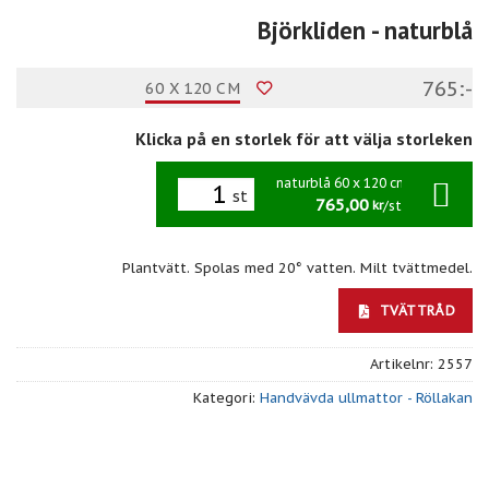
Björkliden
- naturblå
765:-
60 X 120 CM
Klicka på en storlek för att välja storleken
naturblå 60 x 120 cm
st
765,00
/st
kr
Plantvätt. Spolas med 20° vatten. Milt tvättmedel.
TVÄTTRÅD
Artikelnr:
2557
Kategori:
Handvävda ullmattor - Röllakan