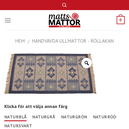
Skip
to
content
0
HEM
HANDVÄVDA ULLMATTOR - RÖLLAKAN
/
Klicka för att välja annan färg
NATURBLÅ
NATURGRÅ
NATURGRÖN
NATURRÖD
NATURSVART