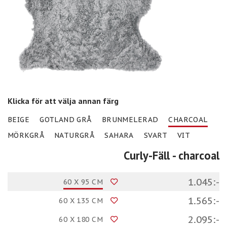
Klicka för att välja annan färg
BEIGE
GOTLAND GRÅ
BRUNMELERAD
CHARCOAL
MÖRKGRÅ
NATURGRÅ
SAHARA
SVART
VIT
Curly-Fäll
- charcoal
1.045:-
60 X 95 CM
1.565:-
60 X 135 CM
2.095:-
60 X 180 CM