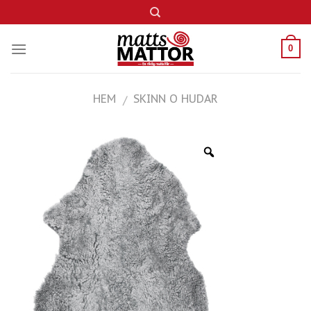
Skip
to
content
0
HEM
SKINN O HUDAR
/