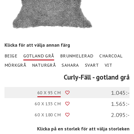
Klicka för att välja annan färg
BEIGE
GOTLAND GRÅ
BRUNMELERAD
CHARCOAL
MÖRKGRÅ
NATURGRÅ
SAHARA
SVART
VIT
Curly-Fäll
- gotland grå
1.045:-
60 X 95 CM
1.565:-
60 X 135 CM
2.095:-
60 X 180 CM
Klicka på en storlek för att välja storleken