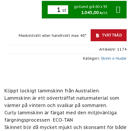
gotland grå 60 x 95 cm
st
1.045,00
/st
kr
TVÄTTRÅD
Maskintvätt eller handtvätt max 40°
Artikelnr:
1174
Kategori:
Skinn o Hudar
Klippt lockigt lammskinn från Australien.
Lammskinn är ett oöverträffat naturmaterial som
värmer på vintern och svalkar på sommaren.
Curly lammskinn är färgat med den miljövänliga
färgningsprocessen  ECO-TAN
Skinnet blir då mycket mjukt och skonsamt för både