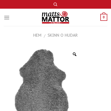
Skip
to
content
0
HEM
SKINN O HUDAR
/