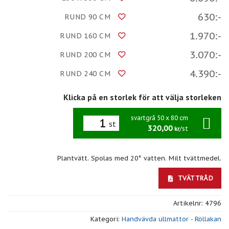
630:-
RUND 90 CM
1.970:-
RUND 160 CM
3.070:-
RUND 200 CM
4.390:-
RUND 240 CM
Klicka på en storlek för att välja storleken
svartgrå 50 x 80 cm
st
320,00
/st
kr
Plantvätt. Spolas med 20° vatten. Milt tvättmedel.
TVÄTTRÅD
Artikelnr:
4796
Kategori:
Handvävda ullmattor - Röllakan