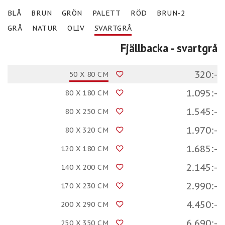
BLÅ
BRUN
GRÖN
PALETT
RÖD
BRUN-2
GRÅ
NATUR
OLIV
SVARTGRÅ
Fjällbacka
- svartgrå
320:-
50 X 80 CM
1.095:-
80 X 180 CM
1.545:-
80 X 250 CM
1.970:-
80 X 320 CM
1.685:-
120 X 180 CM
2.145:-
140 X 200 CM
2.990:-
170 X 230 CM
4.450:-
200 X 290 CM
6.690:-
250 X 350 CM