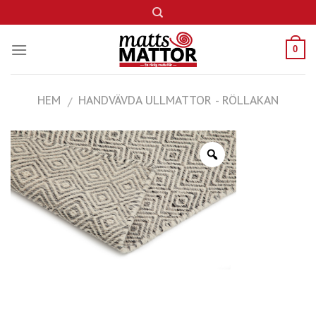
Skip
to
content
0
HEM
HANDVÄVDA ULLMATTOR - RÖLLAKAN
/