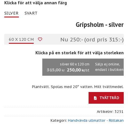
Klicka för att välja annan färg
SILVER
SVART
Gripsholm
- silver
Nu 250:- (ord pris 315:-)
60 X 120 CM
Klicka på en storlek för att välja storleken
silver 60 x 120 cm
Säljs ej online,
315,00
250,00
endast i butiken
/st
kr
kr
Plantvätt. Spolas med 20° vatten. Milt tvättmedel.
TVÄTTRÅD
Artikelnr:
3251
Kategori:
Handvävda ullmattor - Röllakan