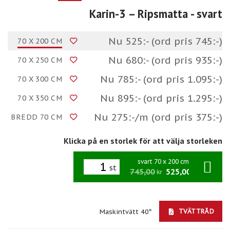
Karin-3 – Ripsmatta
- svart
Nu 525:- (ord pris 745:-)
70 X 200 CM
Nu 680:- (ord pris 935:-)
70 X 250 CM
Nu 785:- (ord pris 1.095:-)
70 X 300 CM
Nu 895:- (ord pris 1.295:-)
70 X 350 CM
Nu 275:-/m (ord pris 375:-)
BREDD 70 CM
Klicka på en storlek för att välja storleken
svart 70 x 200 cm
st
745,00
525,00
/st
kr
kr
TVÄTTRÅD
Maskintvätt 40°