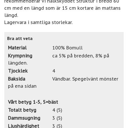
rekommenderar vi halkskyddet Struktur i bredd 60
cm med en längd som är 15 cm kortare än mattans
längd.
Lagervara i samtliga storlekar.
Bra att veta
Material
100% Bomull
Krympning
ca 5% på bredden, 8% på
längden.
Tjocklek
4
Baksida
Vändbar. Spegelvänt mönster
på ena sidan
Vårt betyg 1-5, 5=bäst
Totalt betyg
4 (5)
Dammsugning
3 (5)
Ljushärdighet
3 (5)