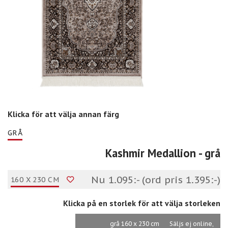
Klicka för att välja annan färg
GRÅ
Kashmir Medallion
- grå
Nu 1.095:- (ord pris 1.395:-)
160 X 230 CM
Klicka på en storlek för att välja storleken
grå 160 x 230 cm
Säljs ej online,