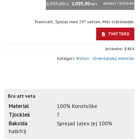
1.395,00
1.095,00
endast i butiken
/st
kr
kr
Plantvätt. Spolas med 20° vatten. Milt tvättmedel.
TVÄTTRÅD
Artikelnr:
8484
Kategori:
Wilton - Orientaliska mönster
Bra att veta
Material
100% Konstsilke
Tjocklek
7
Baksida
Sprejad latex (ej 100%
halkfri)