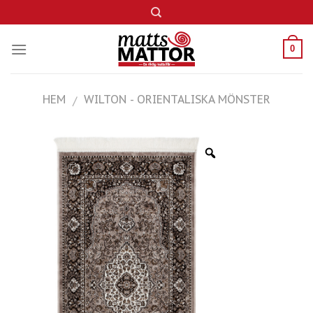
Skip
to
content
0
HEM
WILTON - ORIENTALISKA MÖNSTER
/