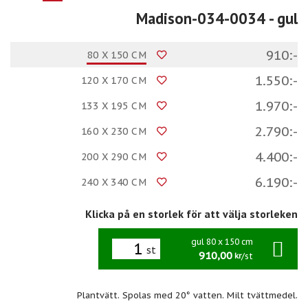
Madison-034-0034
- gul
910:-
80 X 150 CM
1.550:-
120 X 170 CM
1.970:-
133 X 195 CM
2.790:-
160 X 230 CM
4.400:-
200 X 290 CM
6.190:-
240 X 340 CM
Klicka på en storlek för att välja storleken
gul 80 x 150 cm
st
910,00
/st
kr
Plantvätt. Spolas med 20° vatten. Milt tvättmedel.