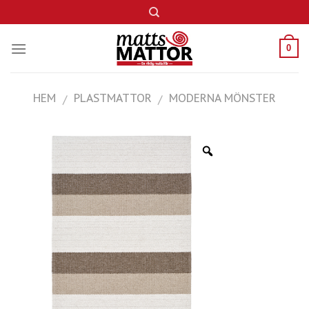
Skip
to
content
0
HEM
PLASTMATTOR
MODERNA MÖNSTER
/
/