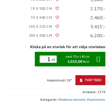
2.170:-
70 X 300 CM
2.460:-
70 X 340 CM
3.415:-
150 X 220 CM
6.200:-
200 X 300 CM
Klicka på en storlek för att välja storleken
sand 70 x 140 cm
st
1.015,00
/st
kr
TVÄTTRÅD
Maskintvätt 30°
Artikelnr:
5379
Kategorier:
Moderna mönster
,
Plastmattor