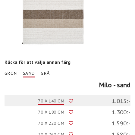
Klicka för att välja annan färg
GRÖN
SAND
GRÅ
Milo
- sand
1.015:-
70 X 140 CM
1.300:-
70 X 180 CM
1.590:-
70 X 220 CM
1.880:-
70 X 260 CM