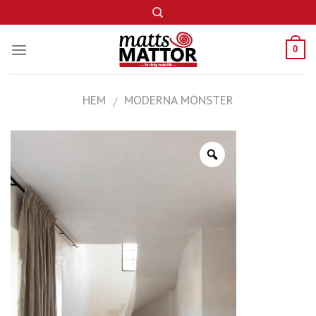
Skip
to
content
0
HEM
MODERNA MÖNSTER
/