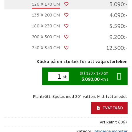
3.090:-
120 X 170 CM
4.090:-
135 X 200 CM
5.590:-
160 X 230 CM
9.200:-
200 X 300 CM
12.500:-
240 X 340 CM
Klicka på en storlek för att välja storleken
blå 120 x 170 cm
st
3.090,00
/st
kr
Plantvätt. Spolas med 20° vatten. Milt tvättmedel.
TVÄTTRÅD
Artikelnr:
6067
Kategori:
Moderna mönster