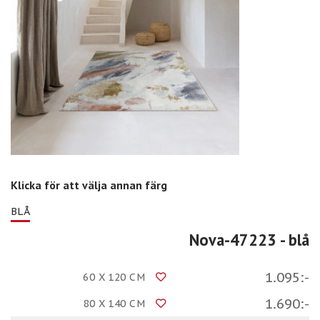
Klicka för att välja annan färg
BLÅ
Nova-47223
- blå
1.095:-
60 X 120 CM
1.690:-
80 X 140 CM