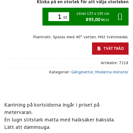
Klicka på en storlek för att välja storleken
silver 133 x 195 cm
st
895,00
/st
kr
Plantvätt. Spolas med 40° vatten. Milt tvättmedel.
TVÄTTRÅD
Artikelnr:
7218
Kategorier:
Gångmattor
,
Moderna mönster
Kantning på kortsidorna ingår i priset på
metervaran.
En lugn slitstark matta med halksäker baksida.
Lätt att dammsuga.