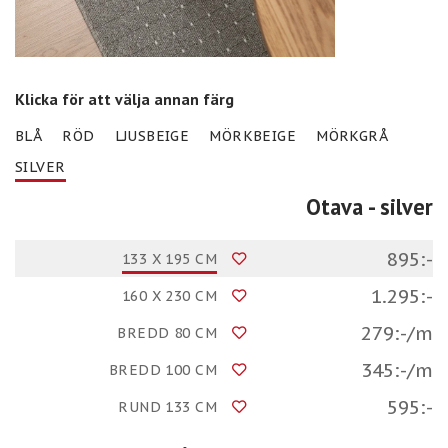
Klicka för att välja annan färg
BLÅ
RÖD
LJUSBEIGE
MÖRKBEIGE
MÖRKGRÅ
SILVER
Otava
- silver
895:-
133 X 195 CM
1.295:-
160 X 230 CM
279:-/m
BREDD 80 CM
345:-/m
BREDD 100 CM
595:-
RUND 133 CM