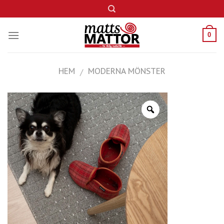
Skip
to
content
0
HEM
MODERNA MÖNSTER
/