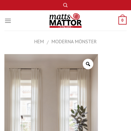
Skip
to
content
0
HEM
MODERNA MÖNSTER
/