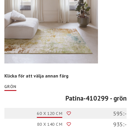
Klicka för att välja annan färg
GRÖN
Patina-410299
- grön
595:-
60 X 120 CM
935:-
80 X 140 CM