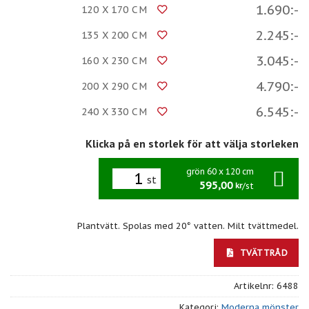
1.690:-
120 X 170 CM
2.245:-
135 X 200 CM
3.045:-
160 X 230 CM
4.790:-
200 X 290 CM
6.545:-
240 X 330 CM
Klicka på en storlek för att välja storleken
grön 60 x 120 cm
st
595,00
/st
kr
Plantvätt. Spolas med 20° vatten. Milt tvättmedel.
TVÄTTRÅD
Artikelnr:
6488
Kategori:
Moderna mönster