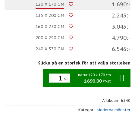
1.690:-
120 X 170 CM
2.245:-
135 X 200 CM
3.045:-
160 X 230 CM
4.790:-
200 X 290 CM
6.545:-
240 X 330 CM
Klicka på en storlek för att välja storleken
natur 120 x 170 cm
st
1.690,00
/st
kr
Artikelnr:
6540
Kategori:
Moderna mönster