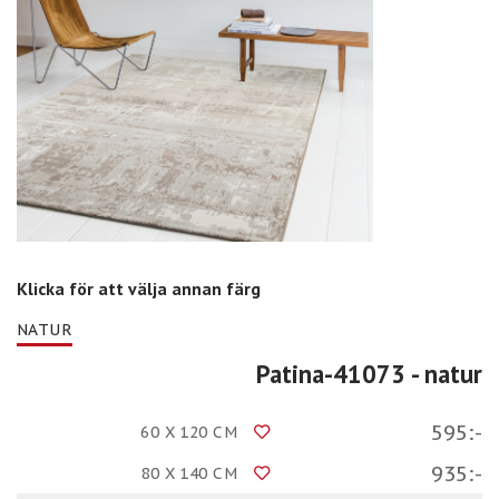
Klicka för att välja annan färg
NATUR
Patina-41073
- natur
595:-
60 X 120 CM
935:-
80 X 140 CM