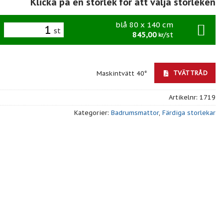
Klicka på en storlek för att välja storleken
blå 80 x 140 cm
st
845,00
/st
kr
TVÄTTRÅD
Maskintvätt 40°
Artikelnr:
1719
Kategorier:
Badrumsmattor
,
Färdiga storlekar