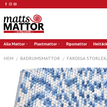
Skip
to
content
Alla Mattor
Plastmattor
Ripsmattor
Heltäc
HEM
BADRUMSMATTOR
FÄRDIGA STORLEK
/
/