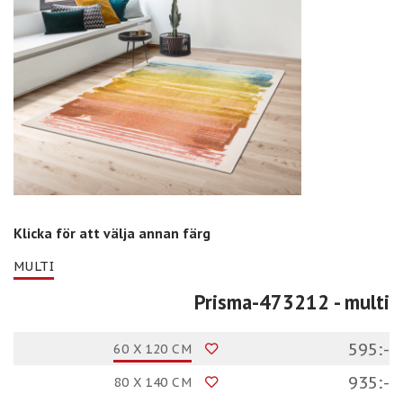
Klicka för att välja annan färg
MULTI
Prisma-473212
- multi
595:-
60 X 120 CM
935:-
80 X 140 CM