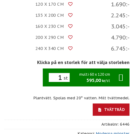
1.690:-
120 X 170 CM
2.245:-
135 X 200 CM
3.045:-
160 X 230 CM
4.790:-
200 X 290 CM
6.745:-
240 X 340 CM
Klicka på en storlek för att välja storleken
multi 60 x 120 cm
st
595,00
/st
kr
Plantvätt. Spolas med 20° vatten. Milt tvättmedel.
TVÄTTRÅD
Artikelnr:
6446
Kategori:
Moderna mönster