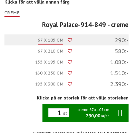
Klicka för att välja annan färg
CREME
Royal Palace-914-849
- creme
290:-
67 X 105 CM
580:-
67 X 210 CM
1.080:-
135 X 195 CM
1.510:-
160 X 230 CM
2.390:-
195 X 300 CM
Klicka på en storlek för att välja storleken
creme 67 x 105 cm
st
290,00
/st
kr