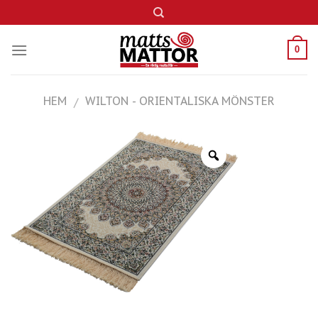
Skip
to
content
0
HEM
WILTON - ORIENTALISKA MÖNSTER
/