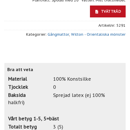
Plantvätt. Spolas med 20° vatten. Milt tvättmedel.
TVÄTTRÅD
Artikelnr:
5291
Kategorier:
Gångmattor
,
Wilton - Orientaliska mönster
Bra att veta
Material
100% Konstsilke
Tjocklek
0
Baksida
Sprejad latex (ej 100%
halkfri)
Vårt betyg 1-5, 5=bäst
Totalt betyg
3 (5)