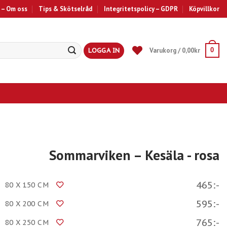
 – Om oss
Tips & Skötselråd
Integritetspolicy – GDPR
Köpvillkor
LOGGA IN
Varukorg /
0,00
kr
0
Sommarviken – Kesäla
- rosa
465:-
80 X 150 CM
595:-
80 X 200 CM
765:-
80 X 250 CM