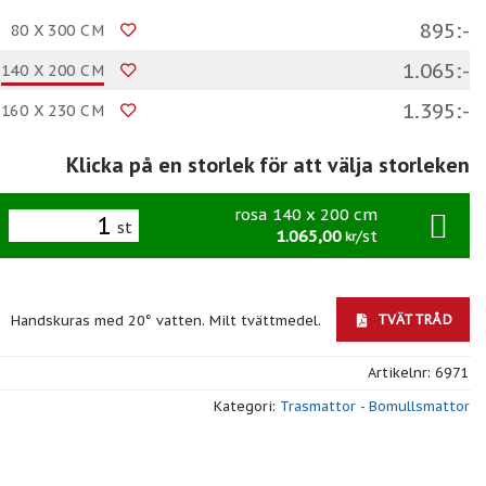
895:-
80 X 300 CM
1.065:-
140 X 200 CM
1.395:-
160 X 230 CM
Klicka på en storlek för att välja storleken
rosa 140 x 200 cm
st
1.065,00
/st
kr
TVÄTTRÅD
Handskuras med 20° vatten. Milt tvättmedel.
Artikelnr:
6971
Kategori:
Trasmattor - Bomullsmattor