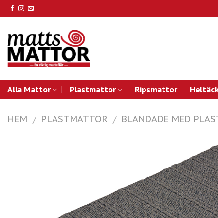
Skip
to
content
Alla Mattor
Plastmattor
Ripsmattor
Heltäc
HEM
PLASTMATTOR
BLANDADE MED PLAS
/
/