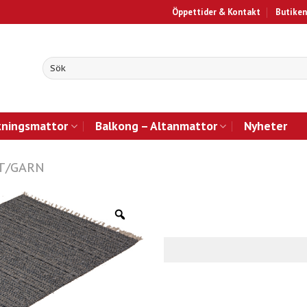
Öppettider & Kontakt
Butiken
kningsmattor
Balkong – Altanmattor
Nyheter
T/GARN