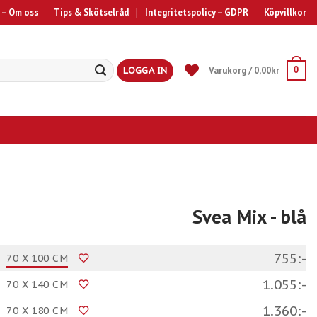
 – Om oss
Tips & Skötselråd
Integritetspolicy – GDPR
Köpvillkor
LOGGA IN
Varukorg /
0,00
kr
0
Svea Mix
- blå
755:-
70 X 100 CM
1.055:-
70 X 140 CM
1.360:-
70 X 180 CM