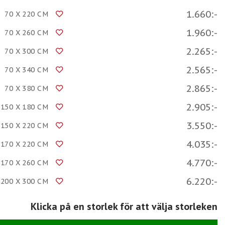
1.660:-
70 X 220 CM
1.960:-
70 X 260 CM
2.265:-
70 X 300 CM
2.565:-
70 X 340 CM
2.865:-
70 X 380 CM
2.905:-
150 X 180 CM
3.550:-
150 X 220 CM
4.035:-
170 X 220 CM
4.770:-
170 X 260 CM
6.220:-
200 X 300 CM
Klicka på en storlek för att välja storleken