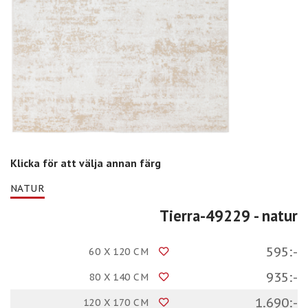
Klicka för att välja annan färg
NATUR
Tierra-49229
- natur
595:-
60 X 120 CM
935:-
80 X 140 CM
1.690:-
120 X 170 CM