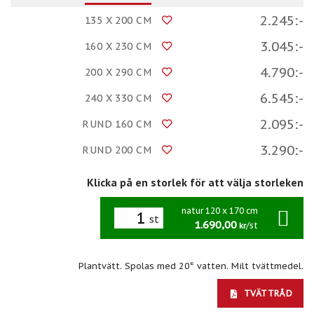
2.245:-
135 X 200 CM
3.045:-
160 X 230 CM
4.790:-
200 X 290 CM
6.545:-
240 X 330 CM
2.095:-
RUND 160 CM
3.290:-
RUND 200 CM
Klicka på en storlek för att välja storleken
natur 120 x 170 cm
st
1.690,00
/st
kr
Plantvätt. Spolas med 20° vatten. Milt tvättmedel.
TVÄTTRÅD