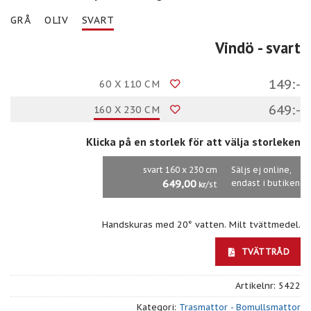
GRÅ
OLIV
SVART
Vindö
- svart
149:-
60 X 110 CM
649:-
160 X 230 CM
Klicka på en storlek för att välja storleken
svart 160 x 230 cm
Säljs ej online,
649,00
endast i butiken
/st
kr
Handskuras med 20° vatten. Milt tvättmedel.
TVÄTTRÅD
Artikelnr:
5422
Kategori:
Trasmattor - Bomullsmattor