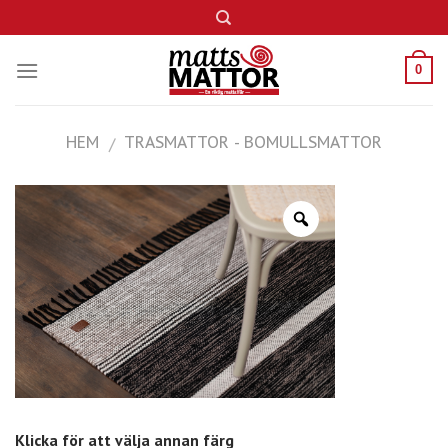
Skip
to
content
0
HEM
TRASMATTOR - BOMULLSMATTOR
/
Klicka för att välja annan färg