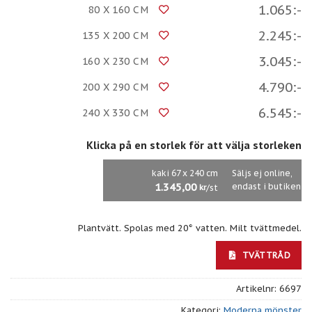
1.065:-
80 X 160 CM
2.245:-
135 X 200 CM
3.045:-
160 X 230 CM
4.790:-
200 X 290 CM
6.545:-
240 X 330 CM
Klicka på en storlek för att välja storleken
kaki 67 x 240 cm
Säljs ej online,
1.345,00
endast i butiken
/st
kr
Plantvätt. Spolas med 20° vatten. Milt tvättmedel.
TVÄTTRÅD
Artikelnr:
6697
Kategori:
Moderna mönster