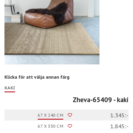
Klicka för att välja annan färg
KAKI
Zheva-65409
- kaki
1.345:-
67 X 240 CM
1.845:-
67 X 330 CM