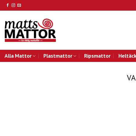
Skip
to
content
Alla Mattor
Plastmattor
Ripsmattor
Heltäc
V