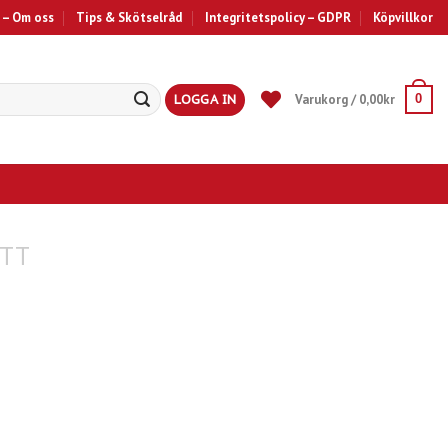
 – Om oss
Tips & Skötselråd
Integritetspolicy – GDPR
Köpvillkor
LOGGA IN
Varukorg /
0,00
kr
0
TT