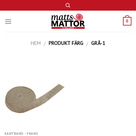
Skip
to
content
0
HEM
PRODUKT FÄRG
GRÅ-1
/
/
KANTBAND - FRANS