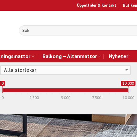
Öppettider & Kontakt
Butiken
kningsmattor
Balkong – Altanmattor
Nyheter
0
10 000
0
2 500
5 000
7 500
10 000