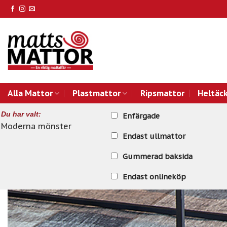
Skip
to
content
Alla Mattor
Plastmattor
Ripsmattor
Heltäc
Du har valt:
Enfärgade
Moderna mönster
Endast ullmattor
Gummerad baksida
Endast onlineköp