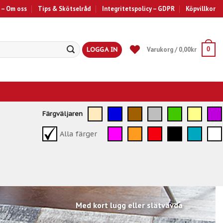
 – Om oss
Tips & Skötselråd
Integritetspolicy – GDPR
Köpvillkor
LOGGA IN
Varukorg /
0,00
kr
0
Färgväljaren
Alla färger
Med kort lugg eller slätvävda