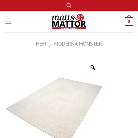
Skip
to
content
0
HEM
MODERNA MÖNSTER
/