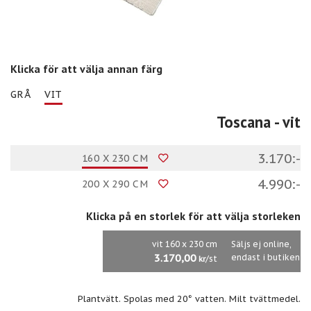
Klicka för att välja annan färg
GRÅ
VIT
Toscana
- vit
3.170:-
160 X 230 CM
4.990:-
200 X 290 CM
Klicka på en storlek för att välja storleken
vit 160 x 230 cm
Säljs ej online,
3.170,00
endast i butiken
/st
kr
Plantvätt. Spolas med 20° vatten. Milt tvättmedel.