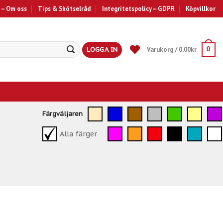
 – Om oss
Tips & Skötselråd
Integritetspolicy – GDPR
Köpvillkor
LOGGA IN
Varukorg /
0,00
kr
0
Färgväljaren
Alla färger