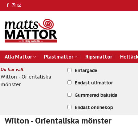
Skip
to
content
Alla Mattor
Plastmattor
Ripsmattor
Heltäc
Du har valt:
Enfärgade
Wilton - Orientaliska
Endast ullmattor
mönster
Gummerad baksida
Endast onlineköp
Wilton - Orientaliska mönster