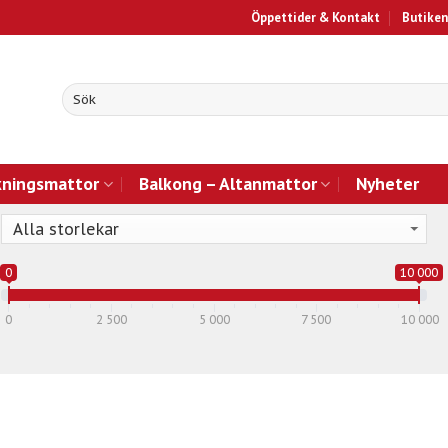
Öppettider & Kontakt
Butiken
kningsmattor
Balkong – Altanmattor
Nyheter
0
10 000
0
2 500
5 000
7 500
10 000