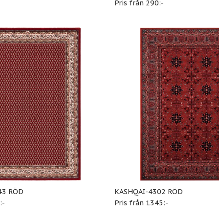
-
Pris från 290:-
43 RÖD
KASHQAI-4302 RÖD
:-
Pris från 1345:-