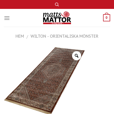
Skip
to
content
0
HEM
WILTON - ORIENTALISKA MÖNSTER
/