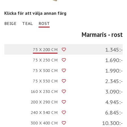
Klicka för att välja annan färg
BEIGE
TEAL
ROST
Marmaris
- rost
1.345:-
75 X 200 CM
1.690:-
75 X 250 CM
1.990:-
75 X 300 CM
2.345:-
75 X 350 CM
3.090:-
160 X 230 CM
4.945:-
200 X 290 CM
6.845:-
240 X 340 CM
10.300:-
300 X 400 CM