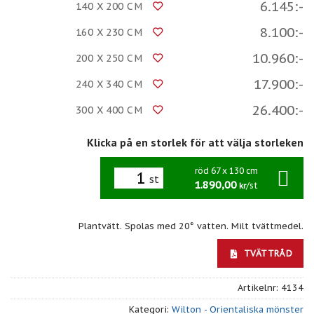
6.145:-
140 X 200 CM
8.100:-
160 X 230 CM
10.960:-
200 X 250 CM
17.900:-
240 X 340 CM
26.400:-
300 X 400 CM
Klicka på en storlek för att välja storleken
röd 67 x 130 cm
st
1.890,00
/st
kr
Plantvätt. Spolas med 20° vatten. Milt tvättmedel.
TVÄTTRÅD
Artikelnr:
4134
Kategori:
Wilton - Orientaliska mönster