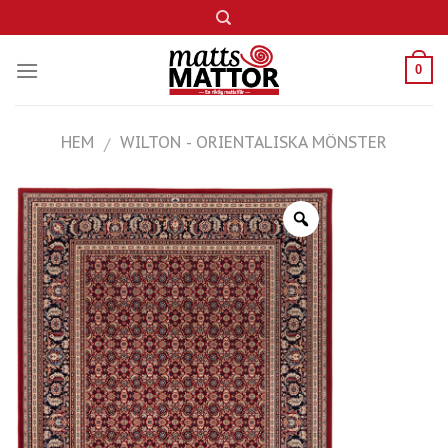
Skip
to
content
0
HEM
WILTON - ORIENTALISKA MÖNSTER
/