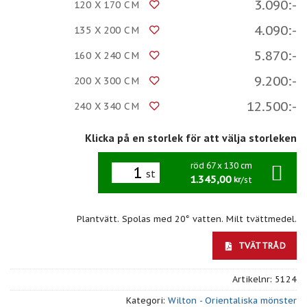
3.090:-
120 X 170 CM
4.090:-
135 X 200 CM
5.870:-
160 X 240 CM
9.200:-
200 X 300 CM
12.500:-
240 X 340 CM
Klicka på en storlek för att välja storleken
röd 67 x 130 cm
st
1.345,00
/st
kr
Plantvätt. Spolas med 20° vatten. Milt tvättmedel.
TVÄTTRÅD
Artikelnr:
5124
Kategori:
Wilton - Orientaliska mönster