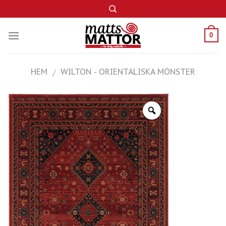
Skip
to
content
0
HEM
WILTON - ORIENTALISKA MÖNSTER
/