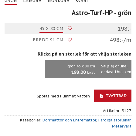
GRÖN
LJUSGRÅ
MÖRKGRÅ
SVART
Astro-Turf-HP
- grön
198:-
45 X 80 CM
498:-/m
BREDD 91 CM
Klicka på en storlek för att välja storleken
grön 45 x 80 cm
Säljs ej online,
198,00
endast i butiken
/st
kr
TVÄTTRÅD
Spolas med ljummet vatten
Artikelnr:
3127
Kategorier:
Dörrmattor och Entrémattor
,
Färdiga storlekar
,
Metervara