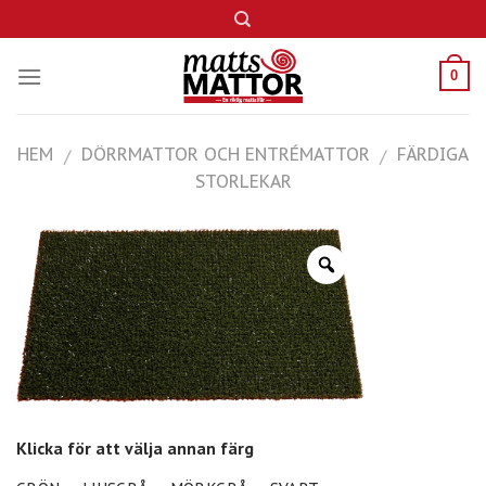
Skip
to
content
0
HEM
DÖRRMATTOR OCH ENTRÉMATTOR
FÄRDIGA
/
/
STORLEKAR
Klicka för att välja annan färg