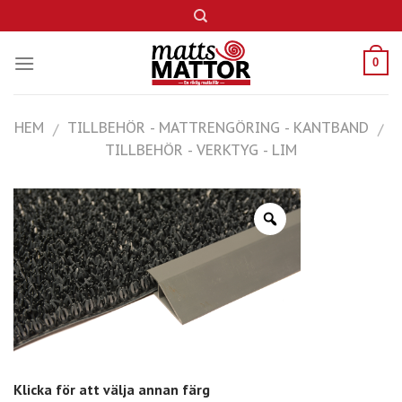
Skip
to
content
0
HEM
TILLBEHÖR - MATTRENGÖRING - KANTBAND
/
/
TILLBEHÖR - VERKTYG - LIM
Klicka för att välja annan färg