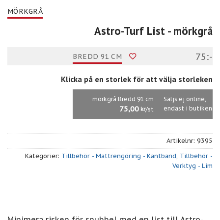
MÖRKGRÅ
Astro-Turf List
- mörkgrå
75:-
BREDD 91 CM
Klicka på en storlek för att välja storleken
mörkgrå Bredd 91 cm
Säljs ej online,
75,00
endast i butiken
/st
kr
Artikelnr:
9395
Kategorier:
Tillbehör - Mattrengöring - Kantband
,
Tillbehör -
Verktyg - Lim
Minimera risken för snubbel med en list till Astro-