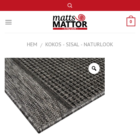
Skip
to
content
0
HEM
KOKOS - SISAL - NATURLOOK
/