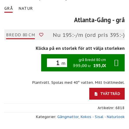
GRÅ
NATUR
Atlanta-Gång
- grå
Nu 195:-/m (ord pris 395:-)
BREDD 80 CM
Klicka på en storlek för att välja storleken
grå Bredd 80 cm
m
395,00
195,00
/m
kr
kr
Plantvätt. Spolas med 40° vatten. Milt tvättmedel.
TVÄTTRÅD
Artikelnr:
6818
Kategorier:
Gångmattor
,
Kokos - Sisal - Naturlook