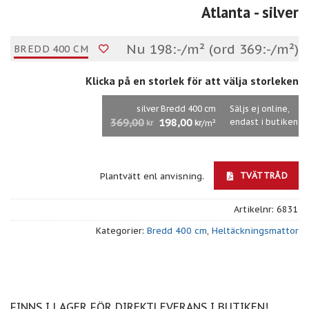
Atlanta
- silver
Nu 198:-/m² (ord 369:-/m²)
BREDD 400 CM
Klicka på en storlek för att välja storleken
silver Bredd 400 cm
Säljs ej online,
369,00
198,00
endast i butiken
/m²
kr
kr
TVÄTTRÅD
Plantvätt enl anvisning.
Artikelnr:
6831
Kategorier:
Bredd 400 cm
,
Heltäckningsmattor
FINNS I LAGER FÖR DIREKTLEVERANS I BUTIKEN!