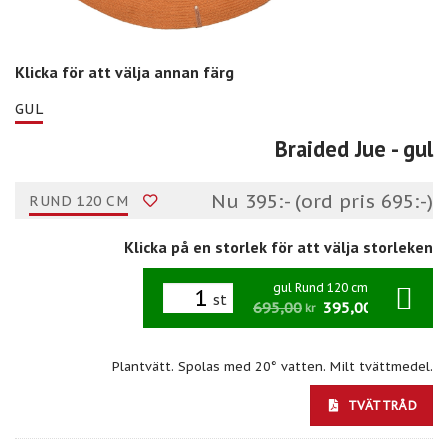
Klicka för att välja annan färg
GUL
Braided Jue
- gul
Nu 395:- (ord pris 695:-)
RUND 120 CM
Klicka på en storlek för att välja storleken
gul Rund 120 cm
st
695,00
395,00
/st
kr
kr
Plantvätt. Spolas med 20° vatten. Milt tvättmedel.
TVÄTTRÅD