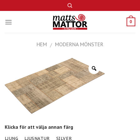
Skip
to
content
0
HEM
MODERNA MÖNSTER
/
Klicka för att välja annan färg
LJUNG
LJUSNATUR
SILVER