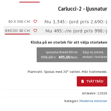
Carlucci-2
- ljusnatur
Nu 1.345:- (ord pris 2.690:-)
80 X 300 CM
Nu 495:-/m (ord pris 998:-)
BREDD 80 CM
Klicka på en storlek för att välja storleken
ljusnatur Bredd 80 cm
Säljs ej online,
998,00
495,00
endast i butiken
/m
kr
kr
Plantvätt. Spolas med 20° vatten. Milt tvättmedel.
TVÄTTRÅD
Artikelnr:
12026
Kategori:
Moderna mönster