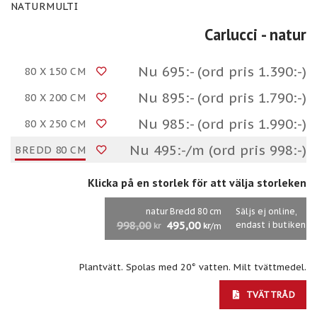
NATURMULTI
Carlucci
- natur
Nu 695:- (ord pris 1.390:-)
80 X 150 CM
Nu 895:- (ord pris 1.790:-)
80 X 200 CM
Nu 985:- (ord pris 1.990:-)
80 X 250 CM
Nu 495:-/m (ord pris 998:-)
BREDD 80 CM
Klicka på en storlek för att välja storleken
natur Bredd 80 cm
Säljs ej online,
998,00
495,00
endast i butiken
/m
kr
kr
Plantvätt. Spolas med 20° vatten. Milt tvättmedel.
TVÄTTRÅD