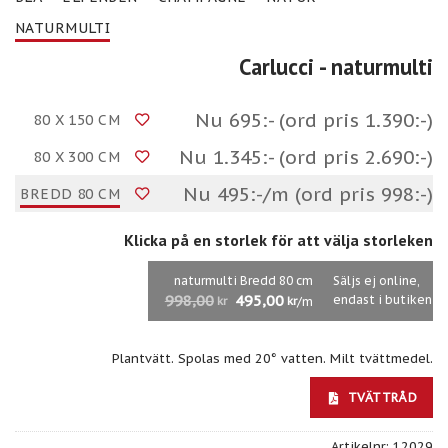
NATURMULTI
Carlucci
- naturmulti
Nu 695:- (ord pris 1.390:-)
80 X 150 CM
Nu 1.345:- (ord pris 2.690:-)
80 X 300 CM
Nu 495:-/m (ord pris 998:-)
BREDD 80 CM
Klicka på en storlek för att välja storleken
naturmulti Bredd 80 cm
Säljs ej online,
998,00
495,00
endast i butiken
/m
kr
kr
Plantvätt. Spolas med 20° vatten. Milt tvättmedel.
TVÄTTRÅD
Artikelnr:
12029