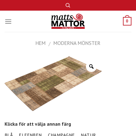
Skip
to
content
0
HEM
MODERNA MÖNSTER
/
Klicka för att välja annan färg
BLÅ
ELFENBEN
CHAMPAGNE
NATUR