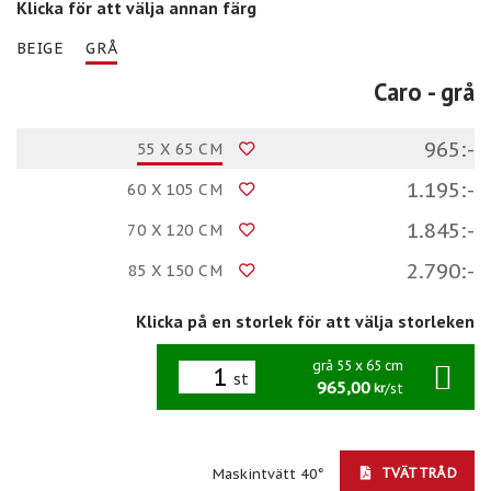
Klicka för att välja annan färg
BEIGE
GRÅ
Caro
- grå
965:-
55 X 65 CM
1.195:-
60 X 105 CM
1.845:-
70 X 120 CM
2.790:-
85 X 150 CM
Klicka på en storlek för att välja storleken
grå 55 x 65 cm
st
965,00
/st
kr
TVÄTTRÅD
Maskintvätt 40°