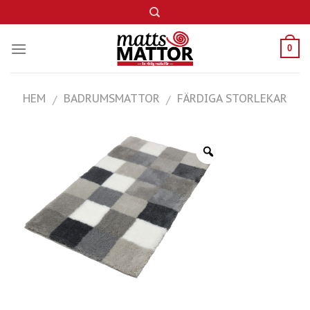
Skip
to
content
0
HEM
BADRUMSMATTOR
FÄRDIGA STORLEKAR
/
/