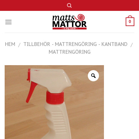
Skip
to
content
0
HEM
TILLBEHÖR - MATTRENGÖRING - KANTBAND
/
/
MATTRENGÖRING