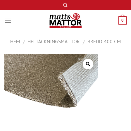
Skip
to
content
0
HEM
HELTÄCKNINGSMATTOR
BREDD 400 CM
/
/