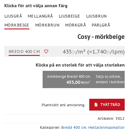
Klicka för att välja annan färg
LJUSGRÅ
MELLANGRÅ
LJUSBEIGE
LJUSBRUN
MÖRKBEIGE
MÖRKBRUN
MÖRKGRÅ
PÄRLGRÅ
Cosy
- mörkbeige
435:-/m² (=1.740:-/lpm)
BREDD 400 CM
Klicka på en storlek för att välja storleken
mörkbeige Bredd 400 cm
Säljs ej online,
435,00
endast i butiken
/m²
kr
TVÄTTRÅD
Plantvätt enl anvisning.
Artikelnr:
3012
Kategorier:
Bredd 400 cm
,
Heltäckningsmattor