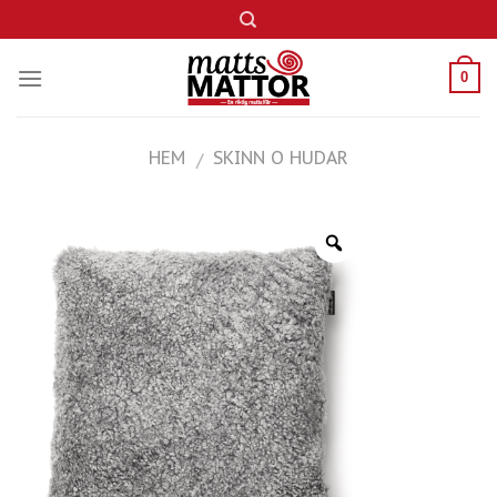
Skip
to
content
0
HEM
SKINN O HUDAR
/