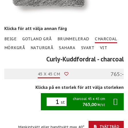
Klicka för att välja annan färg
BEIGE
GOTLAND GRÅ
BRUNMELERAD
CHARCOAL
MÖRKGRÅ
NATURGRÅ
SAHARA
SVART
VIT
Curly-Kuddfordral
- charcoal
765:-
45 X 45 CM
Klicka på en storlek för att välja storleken
charcoal 45 x 45 cm
st
765,00
/st
kr
TVÄTTRÅD
Maskintvätt eller handtvätt max 40°