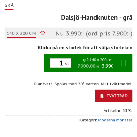
GRÅ
Dalsjö-Handknuten
- grå
Nu 3.990:- (ord pris 7.900:-)
140 X 200 CM
Klicka på en storlek för att välja storleken
grå 140 x 200 cm
st
7.900,00
3.990,00
/st
kr
kr
Plantvätt. Spolas med 20° vatten. Milt tvättmedel.
TVÄTTRÅD
Artikelnr:
3391
Kategori:
Moderna mönster