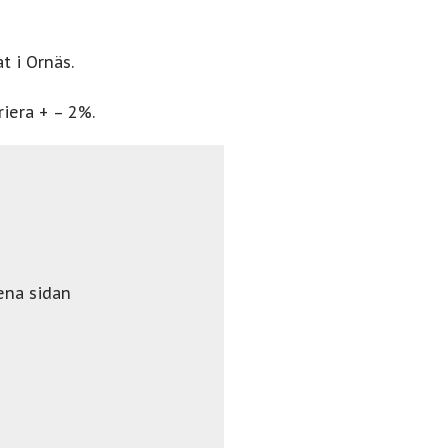
t i Ornäs.
iera + – 2%.
ena sidan