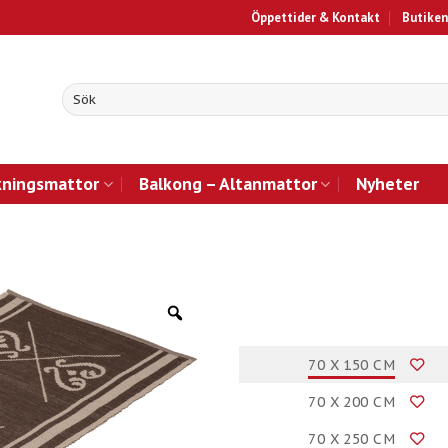
Öppettider & Kontakt
Butiken
kningsmattor
Balkong – Altanmattor
Nyheter
70 X 150 CM
70 X 200 CM
70 X 250 CM