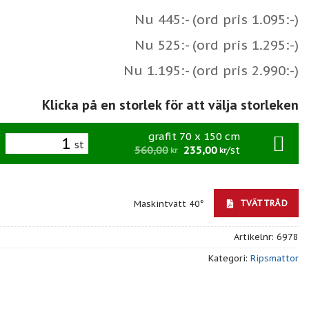
Nu 445:- (ord pris 1.095:-)
Nu 525:- (ord pris 1.295:-)
Nu 1.195:- (ord pris 2.990:-)
Klicka på en storlek för att välja storleken
grafit 70 x 150 cm
st
560,00
235,00
/st
kr
kr
TVÄTTRÅD
Maskintvätt 40°
Artikelnr:
6978
Kategori:
Ripsmattor