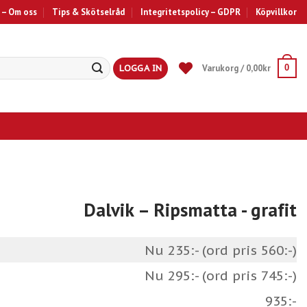
 – Om oss
Tips & Skötselråd
Integritetspolicy – GDPR
Köpvillkor
LOGGA IN
Varukorg /
0,00
kr
0
Dalvik – Ripsmatta
- grafit
Nu 235:- (ord pris 560:-)
Nu 295:- (ord pris 745:-)
935:-