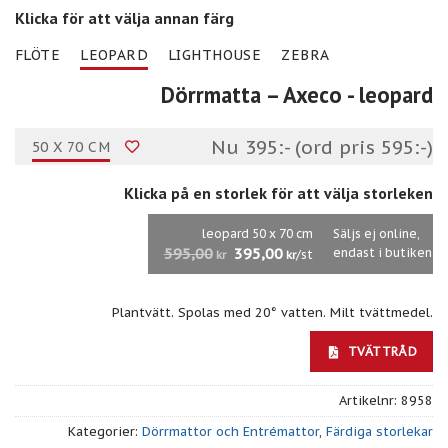
Klicka för att välja annan färg
FLÖTE
LEOPARD
LIGHTHOUSE
ZEBRA
Dörrmatta – Axeco
- leopard
Nu 395:- (ord pris 595:-)
50 X 70 CM
Klicka på en storlek för att välja storleken
leopard 50 x 70 cm
Säljs ej online,
595,00
395,00
endast i butiken
/st
kr
kr
Plantvätt. Spolas med 20° vatten. Milt tvättmedel.
TVÄTTRÅD
Artikelnr:
8958
Kategorier:
Dörrmattor och Entrémattor
,
Färdiga storlekar