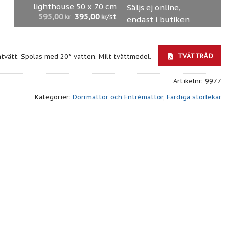
lighthouse 50 x 70 cm
Säljs ej online,
595,00
395,00
/st
kr
kr
endast i butiken
TVÄTTRÅD
ntvätt. Spolas med 20° vatten. Milt tvättmedel.
Artikelnr:
9977
Kategorier:
Dörrmattor och Entrémattor
,
Färdiga storlekar