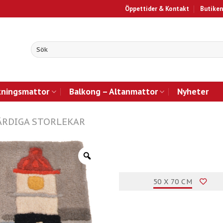
Öppettider & Kontakt
Butiken
kningsmattor
Balkong – Altanmattor
Nyheter
ÄRDIGA STORLEKAR
50 X 70 CM