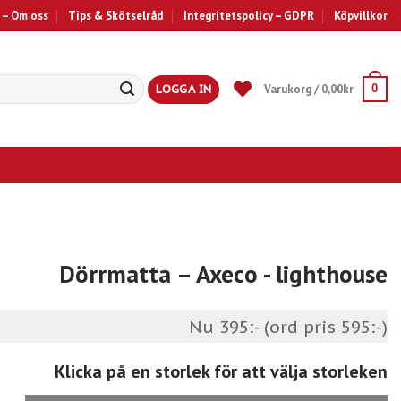
 – Om oss
Tips & Skötselråd
Integritetspolicy – GDPR
Köpvillkor
LOGGA IN
Varukorg /
0,00
kr
0
Dörrmatta – Axeco
- lighthouse
Nu 395:- (ord pris 595:-)
Klicka på en storlek för att välja storleken