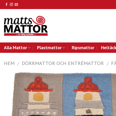
Skip
to
content
Alla Mattor
Plastmattor
Ripsmattor
Heltäc
HEM
DÖRRMATTOR OCH ENTRÉMATTOR
F
/
/