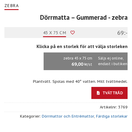
ZEBRA
Dörrmatta – Gummerad
- zebra
69:-
45 X 75 CM
Klicka på en storlek för att välja storleken
zebra 45 x 75 cm
Säljs ej online,
69,00
endast i butiken
/st
kr
Plantvätt. Spolas med 40° vatten. Milt tvättmedel.
TVÄTTRÅD
Artikelnr:
3769
Kategorier:
Dörrmattor och Entrémattor
,
Färdiga storlekar