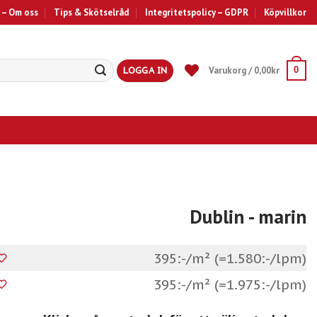
 – Om oss
Tips & Skötselråd
Integritetspolicy – GDPR
Köpvillkor
LOGGA IN
Varukorg /
0,00
kr
0
Dublin
- marin
395:-/m² (=1.580:-/lpm)
395:-/m² (=1.975:-/lpm)