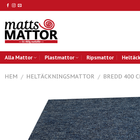
Skip
to
content
Alla Mattor
Plastmattor
Ripsmattor
Heltäc
HEM
HELTÄCKNINGSMATTOR
BREDD 400 
/
/