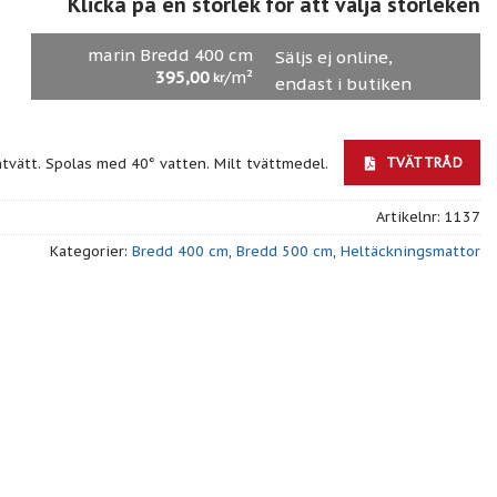
Klicka på en storlek för att välja storleken
marin Bredd 400 cm
Säljs ej online,
395,00
/m²
kr
endast i butiken
TVÄTTRÅD
ntvätt. Spolas med 40° vatten. Milt tvättmedel.
Artikelnr:
1137
Kategorier:
Bredd 400 cm
,
Bredd 500 cm
,
Heltäckningsmattor