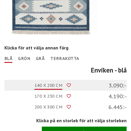
Klicka för att välja annan färg
BLÅ
GRÖN
GRÅ
TERRAKOTTA
Enviken
- blå
3.090:-
140 X 200 CM
4.190:-
170 X 230 CM
6.445:-
200 X 300 CM
Klicka på en storlek för att välja storleken