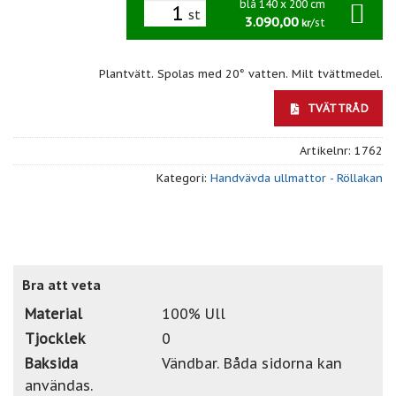
blå 140 x 200 cm
st
3.090,00
/st
kr
Plantvätt. Spolas med 20° vatten. Milt tvättmedel.
TVÄTTRÅD
Artikelnr:
1762
Kategori:
Handvävda ullmattor - Röllakan
Bra att veta
Material
100% Ull
Tjocklek
0
Baksida
Vändbar. Båda sidorna kan
användas.