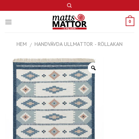
Skip
to
content
0
HEM
HANDVÄVDA ULLMATTOR - RÖLLAKAN
/